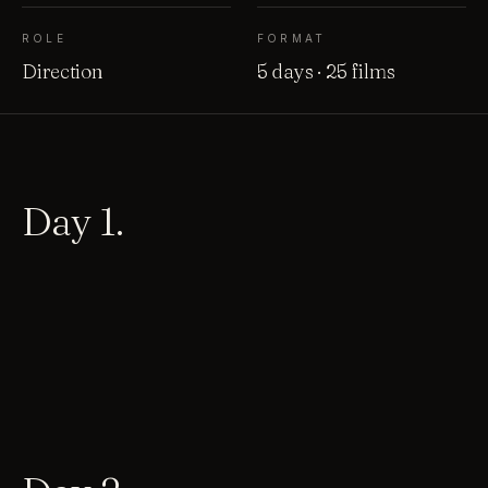
ROLE
FORMAT
Direction
5 days · 25 films
Day 1.
01
02
03
04
05