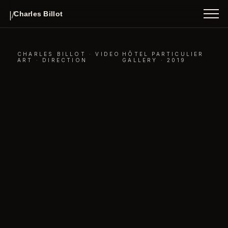
INDEX
|/
Charles Billot
ABOUT
CONTACT
CHARLES BILLOT · VIDEO
HÔTEL PARTICULIER
ART · DIRECTION
GALLERY · 2019